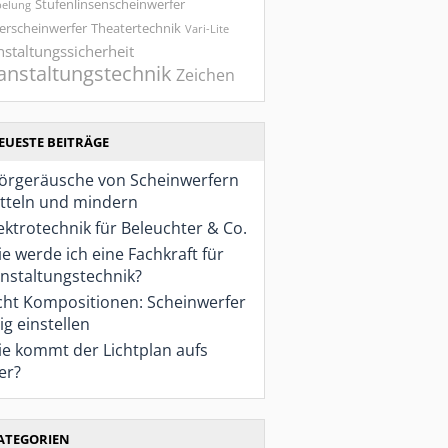
Stufenlinsenscheinwerfer
belung
erscheinwerfer
Theatertechnik
Vari-Lite
nstaltungssicherheit
anstaltungstechnik
Zeichen
EUESTE BEITRÄGE
örgeräusche von Scheinwerfern
tteln und mindern
ektrotechnik für Beleuchter & Co.
e werde ich eine Fachkraft für
nstaltungstechnik?
cht Kompositionen: Scheinwerfer
ig einstellen
e kommt der Lichtplan aufs
er?
ATEGORIEN