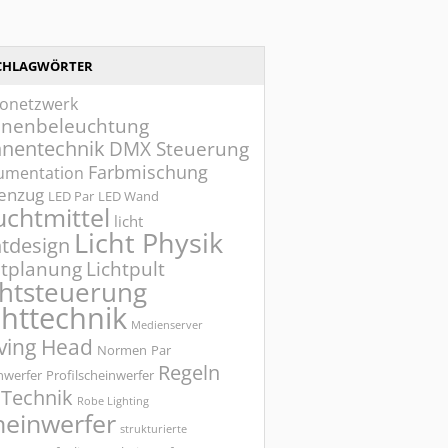
CHLAGWÖRTER
onetzwerk
nenbeleuchtung
nentechnik
DMX Steuerung
Farbmischung
umentation
tenzug
LED Par
LED Wand
uchtmittel
licht
Licht Physik
htdesign
htplanung
Lichtpult
chtsteuerung
chttechnik
Medienserver
ving Head
Normen
Par
Regeln
nwerfer
Profilscheinwerfer
 Technik
Robe Lighting
heinwerfer
strukturierte