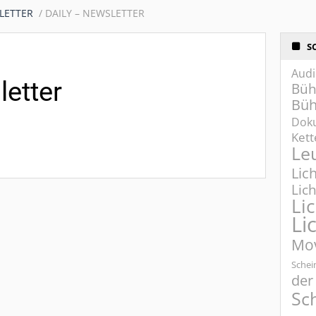
LETTER
DAILY – NEWSLETTER
S
Audi
letter
Büh
Büh
Dok
Ket
Le
Lic
Lic
Li
Li
Mo
Schei
der
Sc