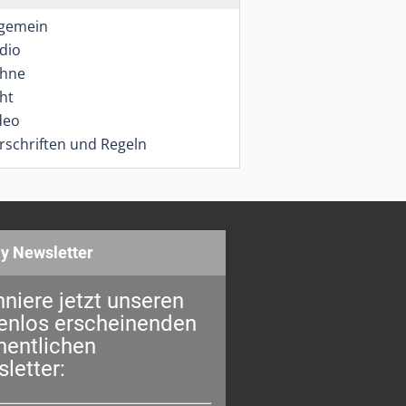
lgemein
dio
hne
cht
deo
rschriften und Regeln
y Newsletter
niere jetzt unseren
enlos erscheinenden
entlichen
letter: