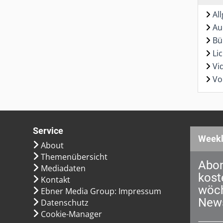
Al
Au
Bü
Li
Vi
Vo
Service
Weekl
About
Themenübersicht
Abon
Mediadaten
kost
Kontakt
wöch
Ebner Media Group: Impressum
News
Datenschutz
Cookie-Manager