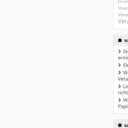
Verka
Theat
Vera
Ver
N
St
ermi
El
Wi
Vera
Li
richt
Wi
Papi
K