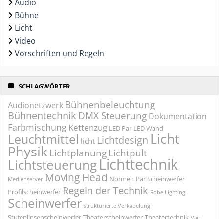
Audio
Bühne
Licht
Video
Vorschriften und Regeln
SCHLAGWÖRTER
Bühnenbeleuchtung
Audionetzwerk
Bühnentechnik
DMX Steuerung
Dokumentation
Farbmischung
Kettenzug
LED Par
LED Wand
Licht
Leuchtmittel
Lichtdesign
licht
Physik
Lichtplanung
Lichtpult
Lichttechnik
Lichtsteuerung
Moving Head
Normen
Par Scheinwerfer
Medienserver
Regeln der Technik
Profilscheinwerfer
Robe Lighting
Scheinwerfer
strukturierte Verkabelung
Stufenlinsenscheinwerfer
Theaterscheinwerfer
Theatertechnik
Vari-