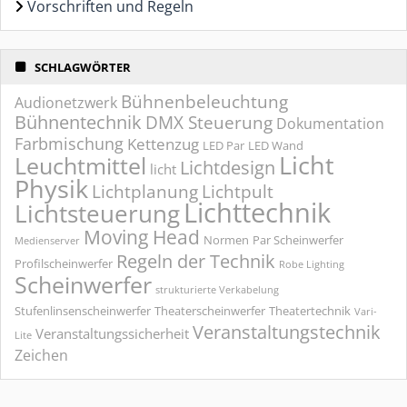
Vorschriften und Regeln
SCHLAGWÖRTER
Bühnenbeleuchtung
Audionetzwerk
Bühnentechnik
DMX Steuerung
Dokumentation
Farbmischung
Kettenzug
LED Par
LED Wand
Licht
Leuchtmittel
Lichtdesign
licht
Physik
Lichtplanung
Lichtpult
Lichttechnik
Lichtsteuerung
Moving Head
Normen
Par Scheinwerfer
Medienserver
Regeln der Technik
Profilscheinwerfer
Robe Lighting
Scheinwerfer
strukturierte Verkabelung
Stufenlinsenscheinwerfer
Theaterscheinwerfer
Theatertechnik
Vari-
Veranstaltungstechnik
Veranstaltungssicherheit
Lite
Zeichen