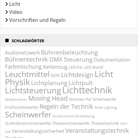
Licht
Video
Vorschriften und Regeln
SCHLAGWÖRTER
Bühnenbeleuchtung
Audionetzwerk
Bühnentechnik
DMX Steuerung
Dokumentation
Farbmischung
Kettenzug
LED Par
LED Wand
Licht
Leuchtmittel
Lichtdesign
licht
Physik
Lichtplanung
Lichtpult
Lichttechnik
Lichtsteuerung
Moving Head
Normen
Par Scheinwerfer
Medienserver
Regeln der Technik
Profilscheinwerfer
Robe Lighting
Scheinwerfer
strukturierte Verkabelung
Stufenlinsenscheinwerfer
Theaterscheinwerfer
Theatertechnik
Vari-
Veranstaltungstechnik
Veranstaltungssicherheit
Lite