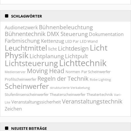
SCHLAGWÖRTER
Bühnenbeleuchtung
Audionetzwerk
Bühnentechnik
DMX Steuerung
Dokumentation
Farbmischung
Kettenzug
LED Par
LED Wand
Licht
Leuchtmittel
Lichtdesign
licht
Physik
Lichtplanung
Lichtpult
Lichttechnik
Lichtsteuerung
Moving Head
Normen
Par Scheinwerfer
Medienserver
Regeln der Technik
Profilscheinwerfer
Robe Lighting
Scheinwerfer
strukturierte Verkabelung
Stufenlinsenscheinwerfer
Theaterscheinwerfer
Theatertechnik
Vari-
Veranstaltungstechnik
Veranstaltungssicherheit
Lite
Zeichen
NEUESTE BEITRÄGE