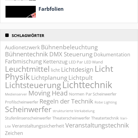
Farbfolien
SCHLAGWÖRTER
Bühnenbeleuchtung
Audionetzwerk
Bühnentechnik
DMX Steuerung
Dokumentation
Farbmischung
Kettenzug
LED Par
LED Wand
Licht
Leuchtmittel
Lichtdesign
licht
Physik
Lichtplanung
Lichtpult
Lichttechnik
Lichtsteuerung
Moving Head
Normen
Par Scheinwerfer
Medienserver
Regeln der Technik
Profilscheinwerfer
Robe Lighting
Scheinwerfer
strukturierte Verkabelung
Stufenlinsenscheinwerfer
Theaterscheinwerfer
Theatertechnik
Vari-
Veranstaltungstechnik
Veranstaltungssicherheit
Lite
Zeichen