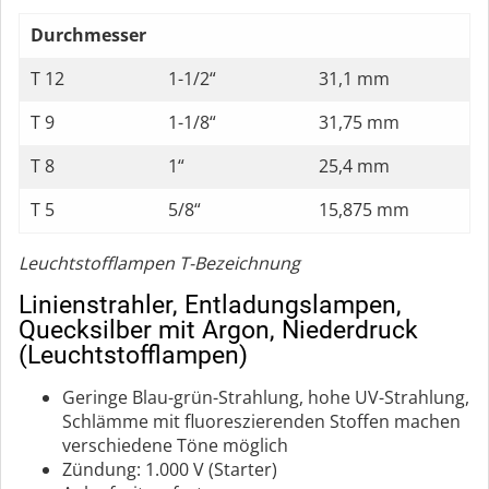
Durchmesser
T 12
1-1/2“
31,1 mm
T 9
1-1/8“
31,75 mm
T 8
1“
25,4 mm
T 5
5/8“
15,875 mm
Leuchtstofflampen T-Bezeichnung
Linienstrahler, Entladungslampen,
Quecksilber mit Argon, Niederdruck
(Leuchtstofflampen)
Geringe Blau-grün-Strahlung, hohe UV-Strahlung,
Schlämme mit fluoreszierenden Stoffen machen
verschiedene Töne möglich
Zündung: 1.000 V (Starter)