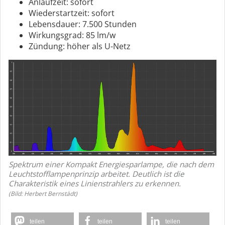
Anlaufzeit: sofort
Wiederstartzeit: sofort
Lebensdauer: 7.500 Stunden
Wirkungsgrad: 85 lm/w
Zündung: höher als U-Netz
Spektrum einer Kompakt Energiesparlampe, die nach dem
Leuchtstofflampenprinzip arbeitet. Deutlich ist die
Charakteristik eines Linienstrahlers zu erkennen.
(Bild: Herbert Bernstädt)
teilen
teilen
teilen