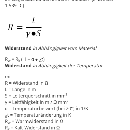
1.539° C).
Widerstand
in Abhängigkeit vom Material
R
= R
( 1 + α ●
t)
w
k
Δ
Widerstand
in Abhängigkeit der Temperatur
mit
R = Widerstand in Ω
L = Länge in m
S = Leiterquerschnitt in mm²
γ = Leitfähigkeit in m / Ω mm²
α = Temperaturbeiwert (bei 20°) in 1/K
t = Temperaturänderung in K
Δ
R
= Warmwiderstand in Ω
w
R
= Kalt-Widerstand in Ω
k