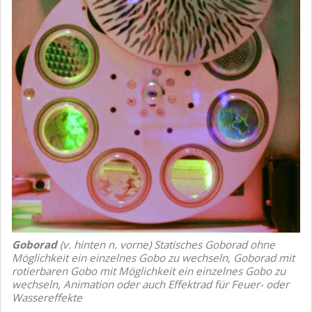
Goborad
(v. hinten n. vorne) Statisches Goborad ohne
Möglichkeit ein einzelnes Gobo zu wechseln, Goborad mit
rotierbaren Gobo mit Möglichkeit ein einzelnes Gobo zu
wechseln, Animation oder auch Effektrad für Feuer- oder
Wassereffekte