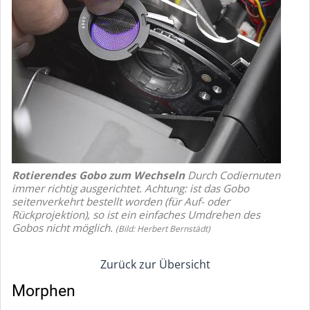
Rotierendes Gobo zum Wechseln
Durch Codiernuten
immer richtig ausgerichtet. Achtung: ist das Gobo
seitenverkehrt bestellt worden (für Auf- oder
Rückprojektion), so ist ein einfaches Umdrehen des
Gobos nicht möglich.
(Bild: Herbert Bernstädt)
Zurück zur Übersicht
Morphen