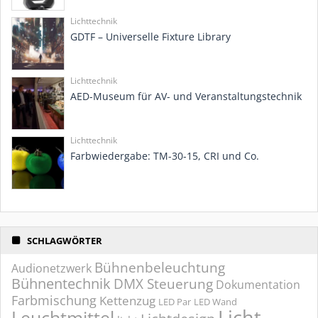
Lichttechnik
GDTF – Universelle Fixture Library
Lichttechnik
AED-Museum für AV- und Veranstaltungstechnik
Lichttechnik
Farbwiedergabe: TM-30-15, CRI und Co.
SCHLAGWÖRTER
Bühnenbeleuchtung
Audionetzwerk
Bühnentechnik
DMX Steuerung
Dokumentation
Farbmischung
Kettenzug
LED Par
LED Wand
Licht
Leuchtmittel